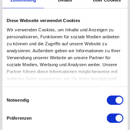
KARRIERE BEI MED-SPEZIALISTEN
Zum neuen Job in 4 einfachen
Schritten
Diese Webseite verwendet Cookies
Wir verwenden Cookies, um Inhalte und Anzeigen zu
personalisieren, Funktionen für soziale Medien anbieten
zu können und die Zugriffe auf unsere Website zu
Kontaktieren Sie uns
analysieren. Außerdem geben wir Informationen zu Ihrer
Verwendung unserer Website an unsere Partner für
Sie sind auf der Suche nach einer Vermittlung oder
soziale Medien, Werbung und Analysen weiter. Unsere
Zeitarbeit in der Pflege? Dann bewerben Sie sich jetzt bei
Partner führen diese Informationen möglicherweise mit
uns oder nehmen Sie telefonisch Kontakt auf.
weiteren Daten zusammen, die Sie ihnen bereitgestellt
haben oder die sie im Rahmen Ihrer Nutzung der Dienste
gesammelt haben.
Einwilligungsauswahl
Notwendig
Lernen Sie uns kennen
Wir möchten Sie gerne persönlich kennenlernen und
mehr über Ihre Wünsche und Ziele erfahren.
Präferenzen