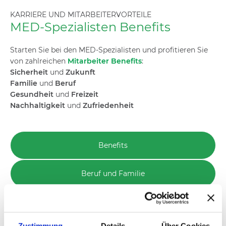
KARRIERE UND MITARBEITERVORTEILE
MED-Spezialisten Benefits
Starten Sie bei den MED-Spezialisten und profitieren Sie
von zahlreichen
Mitarbeiter Benefits
:
Sicherheit
und
Zukunft
Familie
und
Beruf
Gesundheit
und
Freizeit
Nachhaltigkeit
und
Zufriedenheit
Benefits
Beruf und Familie
Zustimmung
Details
Über Cookies