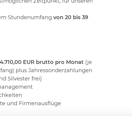
stmöglichen Zeitpunkt, für unseren
 einem Stundenumfang
von 20 bis 39
 4.710,00 EUR brutto pro Monat
(je
mfang) plus Jahressonderzahlungen
d Silvester frei)
tsmanagement
ichkeiten
tte und Firmenausflüge