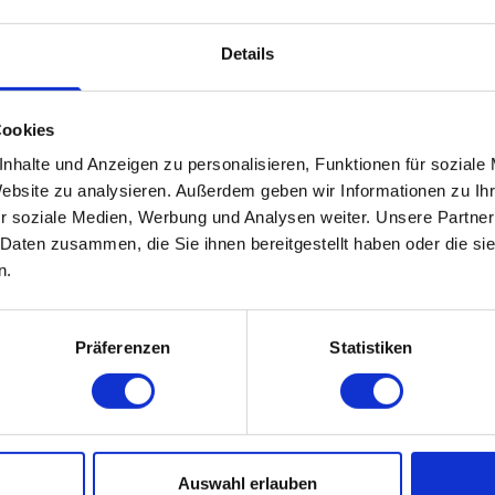
tzt Du Menschen mit Assistenzbedarf im
Details
 Lebens
ielte Anleitung und motivierende
Cookies
 Berücksichtigung persönlicher
nhalte und Anzeigen zu personalisieren, Funktionen für soziale
Website zu analysieren. Außerdem geben wir Informationen zu I
ngen in enger Zusammenarbeit mit dem
r soziale Medien, Werbung und Analysen weiter. Unsere Partner
 Daten zusammen, die Sie ihnen bereitgestellt haben oder die s
n.
Präferenzen
Statistiken
iell anerkannte Berufsqualifikation als
spfleger (m/w/d), Altenpfleger (m/w/d)
d)
 im Umgang mit Bewohner:innen
Auswahl erlauben