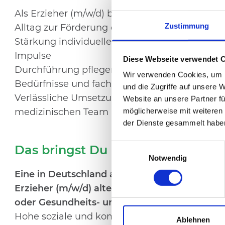
Als Erzieher (m/w/d) begleitest und unterstü
Zustimmung
Alltag zur Förderung eines selbstbestimmten
Stärkung individueller Fähigkeiten durch gez
Impulse
Diese Webseite verwendet 
Durchführung pflegerischer Tätigkeiten unter
Wir verwenden Cookies, um I
Bedürfnisse und fachlicher Standards
und die Zugriffe auf unsere 
Verlässliche Umsetzung ärztlicher Verordnu
Website an unsere Partner fü
möglicherweise mit weiteren
medizinischen Team
der Dienste gesammelt habe
Einwilligungsauswahl
Das bringst Du mit:
Notwendig
Eine in Deutschland abgeschlossene oder offiz
Erzieher (m/w/d) alternativ als Heilerziehung
oder Gesundheits- und Krankenpfleger (m/w/
Hohe soziale und kommunikative Kompetenz
Ablehnen