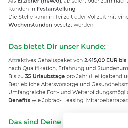
Als
Erzieher (m/w/d)
, ab sofort oder zum näch
Kunden in
Festanstellung
.
Die Stelle kann in Teilzeit oder Vollzeit mit
Wochenstunden
besetzt werden.
Das bietet Dir unser Kunde:
Attraktives Gehaltspaket von
2.415
,00 EUR bis
nach Qualifikation, Erfahrung und Stundenu
Bis zu
35 Urlaubstage
pro Jahr (Heiligabend un
Betriebliche Altersvorsorge und Gesundhei
Umfangreiche Fort- und Weiterbildungsmögl
Benefits
wie Jobrad- Leasing, Mitarbeiterraba
Das sind Deine Aufgaben: