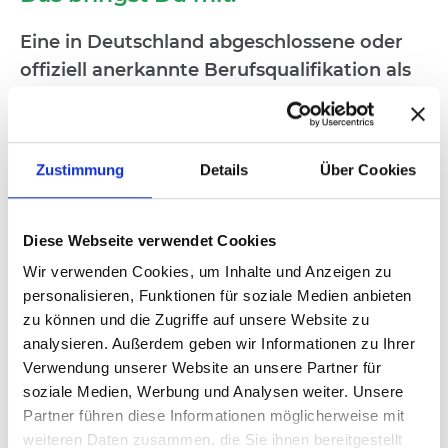
Eine in Deutschland abgeschlossene oder
offiziell anerkannte Berufsqualifikation
als
Altenpfleger (m/w/d)
oder
Gesundheits- und
Krankenpfleger (m/w/d)
oder als
Medizinischer Fachangestellter MFA (m/w/d)
Zustimmung
Details
Über Cookies
Motivierte, freundliche und offene
Persönlichkeit
Zuverlässigkeit, Flexibilität und selbständige
Diese Webseite verwendet Cookies
Arbeitsweise
Wir verwenden Cookies, um Inhalte und Anzeigen zu
Führerschein Klasse B
zwingend notwendig
personalisieren, Funktionen für soziale Medien anbieten
Ausgeprägte Sozialkompetenz sowie
zu können und die Zugriffe auf unsere Website zu
analysieren. Außerdem geben wir Informationen zu Ihrer
emotionale und kommunikative Kompetenz
Verwendung unserer Website an unsere Partner für
soziale Medien, Werbung und Analysen weiter. Unsere
Partner führen diese Informationen möglicherweise mit
Vorteile einer Direktvermittlung:
weiteren Daten zusammen, die Sie ihnen bereitgestellt