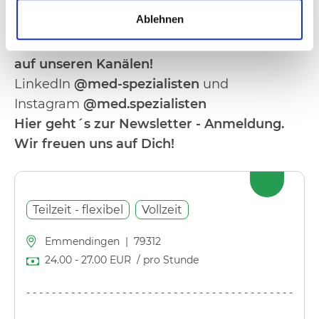
Deine Ansprechpartnerinnen:
Marion
Ablehnen
Brüstle und
Katharina Schulz
Du willst mehr über uns erfahren?
Folge uns
auf unseren Kanälen!
LinkedIn
@med-spezialisten
und
Instagram
@med.spezialisten
Hier geht´s zur Newsletter - Anmeldung
.
Wir freuen uns auf Dich!
Teilzeit - flexibel
Vollzeit
Emmendingen
|
79312
24.00
-
27.00
EUR
/ pro Stunde
---------------------------------------------