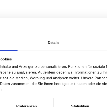
Details
UR brutto möglich (nach einem, zwei
Cookies
gehörigkeit jeweils 2.000,00 EUR
nhalte und Anzeigen zu personalisieren, Funktionen für soziale
Website zu analysieren. Außerdem geben wir Informationen zu I
r soziale Medien, Werbung und Analysen weiter. Unsere Partner
brutto / Monat / Vollzeit
 Daten zusammen, die Sie ihnen bereitgestellt haben oder die s
unabhängig vom erreichten Ergebnis
n.
r
Präferenzen
Statistiken