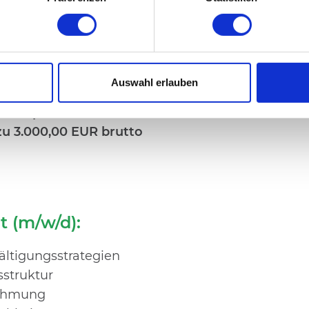
Auswahl erlauben
ften Sport- und Fitnessnetzwerk
zu 3.000,00 EUR brutto
 (m/w/d):
ltigungsstrategien
struktur
nehmung