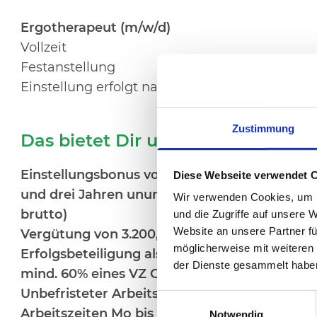
Ergotherapeut (m/w/d)
Vollzeit
Festanstellung
Einstellung erfolgt nach Absprache
Zustimmung
Das bietet Dir unser Kunde:
Einstellungsbonus von insgesamt 6.000,00 E
Diese Webseite verwendet 
und drei Jahren ununterbrochener Betriebszu
Wir verwenden Cookies, um I
brutto)
und die Zugriffe auf unsere 
Website an unsere Partner fü
Vergütung von 3.200,00 EUR bis 4.200,00 EUR 
möglicherweise mit weiteren
Erfolgsbeteiligung
als
Jahressonderzahlung
(
der Dienste gesammelt habe
mind. 60% eines VZ Gehalts)
Unbefristeter Arbeitsvertrag
Einwilligungsauswahl
Arbeitszeiten
Mo bis Fr
von
8:00 und 16:30 Uh
Notwendig