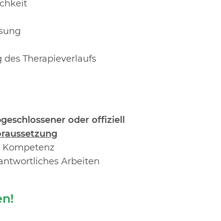
chkeit
ssung
g des Therapieverlaufs
eschlossener oder offiziell
raussetzung
ve Kompetenz
rantwortliches Arbeiten
en!