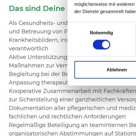
möglicherweise mit weiteren
Das sind Deine Aufgaben:
der Dienste gesammelt habe
Als Gesundheits- und Krankenpfleger
(m/w/d)
Einwilligungsauswahl
und Betreuung von Patient:innen mit internis
Notwendig
Krankheitsbildern, insbesondere bei komplex
verantwortlich
Aktive Unterstützung der Beweglichkeit und Ei
Maßnahmen zur Vermeidung von Stürzen und Be
Ablehnen
Begleitung bei der Behandlung chronischer L
Anpassung therapeutischer Strategien
Kooperative Zusammenarbeit mit Fachkräften (
zur Sicherstellung einer ganzheitlichen Verso
Dokumentation aller pflegerischen und me
fachlichen und rechtlichen Anforderungen
Regelmäßige Beteiligung an teaminternen Be
organisatorischen Abstimmungen auf Statio