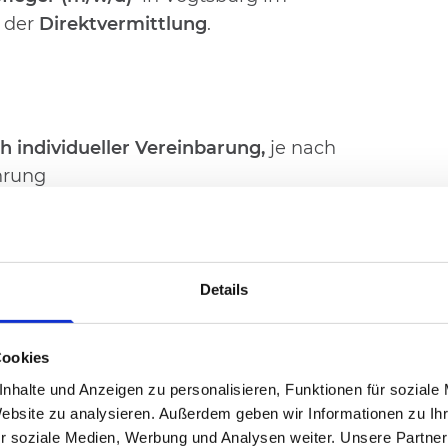
n der
Direktvermittlung
.
h individueller Vereinbarung,
je nach
hrung
stplangestaltung
(keine
ichkeiten
in attraktiver Lage
Details
owie Supervisionen
g
(auch zur privaten Nutzung)
Cookies
nhalte und Anzeigen zu personalisieren, Funktionen für soziale
ch
Website zu analysieren. Außerdem geben wir Informationen zu I
r soziale Medien, Werbung und Analysen weiter. Unsere Partner