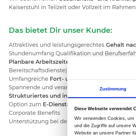
Kaiserstuhl in Teilzeit oder Vollzeit im Rahme
Das bietet Dir unser Kunde:
Attraktives und leistungsgerechtes
Gehalt nac
Stundenumfang Qualifikation und Berufserfa
Planbare Arbeitszeiten und verlässliche Dien
Bereitschaftsdienste)
Umfangreiche
Fort- und Weiterbildungsmögl
Spannende und verantwortungsvolle Tätigkeit 
Zustimmung
Strukturiertes und individuelles Onboarding
s
Option zum
E-Dienstauto
oder
Jobrad- Leasin
Diese Webseite verwendet 
Corporate Benefits
Wir verwenden Cookies, um I
Unterstützung bei der Wohnungssuche mögli
und die Zugriffe auf unsere 
Website an unsere Partner fü