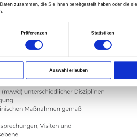
 Daten zusammen, die Sie ihnen bereitgestellt haben oder die s
n.
 bist Du für die umfassende Versorgung
tischen und altersbedingten
Präferenzen
Statistiken
en gesundheitlichen Herausforderungen
genständigkeit, z. B. durch
reitstellung geeigneter Hilfsmittel
Auswahl erlauben
eiden sowie Mitwirkung bei der
m/w/d) unterschiedlicher Disziplinen
rgung
dizinischen Maßnahmen gemäß
sprechungen, Visiten und
nsebene