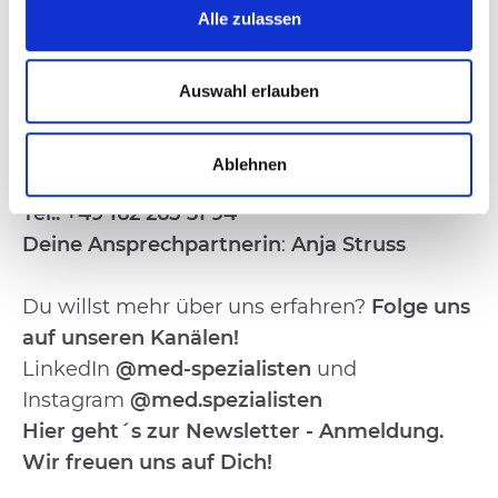
Kund:innen und Mitarbeiter:innen
Alle zulassen
ermöglichen es uns, beide Seiten erfolgreich
zusammen zu bringen.
Auswahl erlauben
Dein Weg zu uns:
Ablehnen
Tel.: +49 162 265 31 94
Deine Ansprechpartnerin
:
Anja Struss
Du willst mehr über uns erfahren?
Folge uns
auf unseren Kanälen!
LinkedIn
@med-spezialisten
und
Instagram
@med.spezialisten
Hier geht´s zur Newsletter - Anmeldung
.
Wir freuen uns auf Dich!