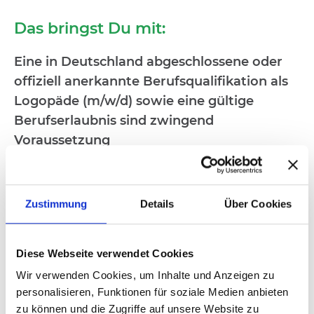
Das bringst Du mit:
Eine in Deutschland abgeschlossene oder
offiziell anerkannte Berufsqualifikation als
Logopäde (m/w/d)
sowie eine gültige
Berufserlaubnis sind zwingend
Voraussetzung
Idealerweise mit Erfahrung in der
Dysphagietherapie bei Trachealkanül-
Patient:innen oder dem Interesse, sich in
Zustimmung
Details
Über Cookies
diesem Bereich einzuarbeiten
Idealerweise praktische Erfahrung in der
Diese Webseite verwendet Cookies
Behandlung neurologischer, pädiatrischer
Wir verwenden Cookies, um Inhalte und Anzeigen zu
und geriatrischer Patient:innen
personalisieren, Funktionen für soziale Medien anbieten
Ausgeprägte Teamfähigkeit
zu können und die Zugriffe auf unsere Website zu