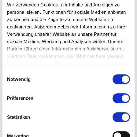
Bedingung
Wir verwenden Cookies, um Inhalte und Anzeigen zu
personalisieren, Funktionen für soziale Medien anbieten
zu können und die Zugriffe auf unsere Website zu
Über uns:
analysieren. Außerdem geben wir Informationen zu Ihrer
Verwendung unserer Website an unsere Partner für
Wir sind spezialisierte
Expert:innen für
soziale Medien, Werbung und Analysen weiter. Unsere
Partner führen diese Informationen möglicherweise mit
Medizin & Pflege
mit Standorten in Freiburg
weiteren Daten zusammen, die Sie ihnen bereitgestellt
& Nürnberg.
haben oder die sie im Rahmen Ihrer Nutzung der Dienste
Unsere Stärke:
persönliche Betreuung +
gesammelt haben.
Einwilligungsauswahl
starke Jobvermittlung.
Notwendig
Dein Weg zu uns:
Präferenzen
Tel.:
+49 761 790 276 80
Statistiken
Deine Ansprechpartnerinnen:
Marion
Brüstle und
Katharina Schulz
Marketing