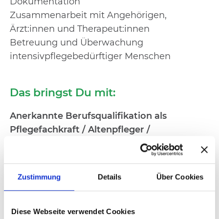
Dokumentation
Zusammenarbeit mit Angehörigen,
Ärzt:innen und Therapeut:innen
Betreuung und Überwachung
intensivpflegebedürftiger Menschen
Das bringst Du mit:
Anerkannte Berufsqualifikation als
Pflegefachkraft / Altenpfleger /
Gesundheits- & Krankenpfleger (m/w/d)
Gültige Berufserlaubnis in Deutschland
Einfühlungsvermögen & Teamfähigkeit
Zustimmung
Details
Über Cookies
Körperliche Belastbarkeit
Fachweiterbildung Intensiv- und
Anästhesiepflege wünschenswert, aber nicht
Diese Webseite verwendet Cookies