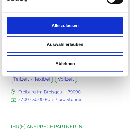
Folge uns!
LinkedIn
@med-spezialisten
Instagram
@med.spezialisten
Alle zulassen
Hier geht´s zur Newsletter - Anmeldung
.
Wir freuen uns auf Dich!
Auswahl erlauben
Ablehnen
Schicht
Schicht / Nacht / Wochenende
Teilzeit - flexibel
Vollzeit
Freiburg im Breisgau
|
79098
27.00
-
30.00
EUR
/ pro Stunde
---------------------------------------------
IHR(E) ANSPRECHPARTNER:IN