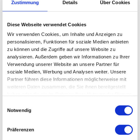
Zustimmung
Details
Über Cookies
Dein Profil:
Diese Webseite verwendet Cookies
Physiotherapeut (m/w/d) mit
in
Wir verwenden Cookies, um Inhalte und Anzeigen zu
Deutschland abgeschlossener oder offiziell
personalisieren, Funktionen für soziale Medien anbieten
anerkannten Berufsqualifikation
zwingend
zu können und die Zugriffe auf unsere Website zu
Voraussetzung
analysieren. Außerdem geben wir Informationen zu Ihrer
Fortbildung Lymphdrainage wünschenswert
Verwendung unserer Website an unsere Partner für
soziale Medien, Werbung und Analysen weiter. Unsere
Hohe persönliche, soziale und
Partner führen diese Informationen möglicherweise mit
kommunikative Kompetenz
weiteren Daten zusammen, die Sie ihnen bereitgestellt
Kreativität, lösungsorientiertes und
haben oder die sie im Rahmen Ihrer Nutzung der Dienste
innovatives Denken, Reflexionsfähigkeit
gesammelt haben.
Einwilligungsauswahl
Hohe Motivation, Eigeninitiative und
Notwendig
selbstverantwortliches Arbeiten
Präferenzen