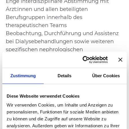
Enge interdisziplinäre Abstimmung mit
Ärzt:innen und allen beteiligten
Berufsgruppen innerhalb des
therapeutischen Teams
Beobachtung, Durchführung und Assistenz
bei Dialysebehandlungen sowie weiteren
spezifischen nephrologischen
Therapieverfahren
Weitergabe von Fachwissen und aktive
Beteiligung an Lern- und
Zustimmung
Details
Über Cookies
Entwicklungsprozessen im Pflegefachteam
Diese Webseite verwendet Cookies
Wir verwenden Cookies, um Inhalte und Anzeigen zu
Das bringst Du mit:
personalisieren, Funktionen für soziale Medien anbieten
zu können und die Zugriffe auf unsere Website zu
Eine in Deutschland abgeschlossene oder
analysieren. Außerdem geben wir Informationen zu Ihrer